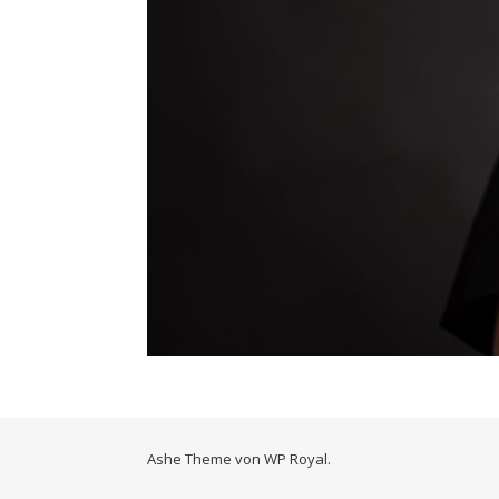
Ashe Theme von
WP Royal
.